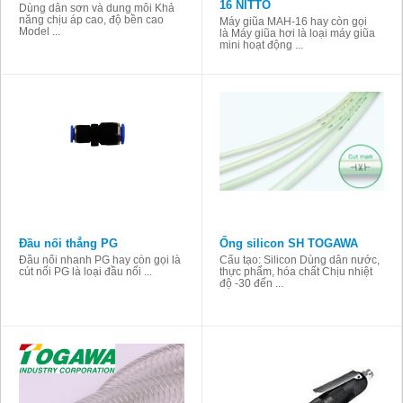
16 NITTO
Dùng dẫn sơn và dung môi Khả
năng chịu áp cao, độ bền cao
Máy giũa MAH-16 hay còn gọi
Model ...
là Máy giũa hơi là loại máy giũa
mini hoạt động ...
Đầu nối thẳng PG
Ống silicon SH TOGAWA
Đầu nối nhanh PG hay còn gọi là
Cấu tạo: Silicon Dùng dẫn nước,
cút nối PG là loại đầu nối ...
thực phẩm, hóa chất Chịu nhiệt
độ -30 đến ...