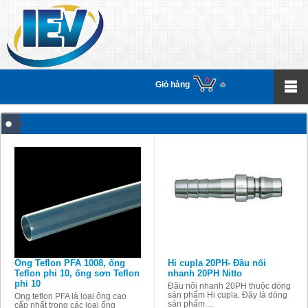
0
Giỏ hàng
Ống Teflon PFA 1008, ống
Hi cupla 20PH- Đầu nối
Teflon phi 10, ống sơn Teflon
nhanh 20PH Nitto
phi 10
Đầu nối nhanh 20PH thuộc dòng
sản phẩm Hi cupla. Đây là dòng
Ống teflon PFA là loại ống cao
sản phẩm ...
cấp nhất trong các loại ống