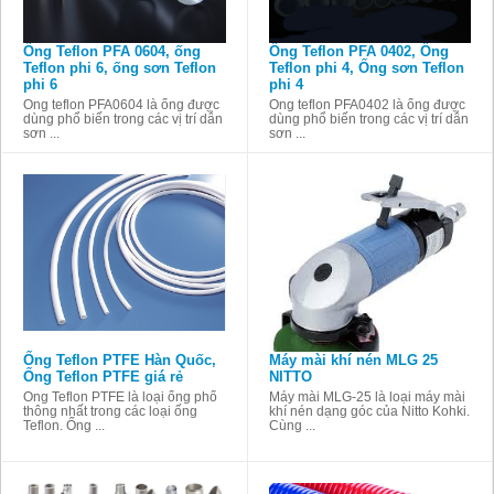
Ống Teflon PFA 0604, ống
Ống Teflon PFA 0402, Ống
Teflon phi 6, ống sơn Teflon
Teflon phi 4, Ống sơn Teflon
phi 6
phi 4
Ống teflon PFA0604 là ống được
Ống teflon PFA0402 là ống được
dùng phổ biến trong các vị trí dẫn
dùng phổ biến trong các vị trí dẫn
sơn ...
sơn ...
Ống Teflon PTFE Hàn Quốc,
Máy mài khí nén MLG 25
Ống Teflon PTFE giá rẻ
NITTO
Ống Teflon PTFE là loại ống phổ
Máy mài MLG-25 là loại máy mài
thông nhất trong các loại ống
khí nén dạng góc của Nitto Kohki.
Teflon. Ống ...
Cùng ...