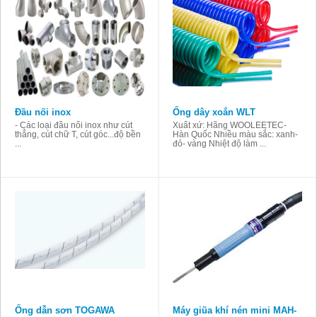
Đầu nối inox
Ống dây xoắn WLT
- Các loại đầu nối inox như cút
Xuất xứ: Hãng WOOLEETEC-
thẳng, cút chữ T, cút góc...độ bền
Hàn Quốc Nhiều màu sắc: xanh-
...
đỏ- vàng Nhiệt độ làm ...
Ống dẫn sơn TOGAWA
Máy giũa khí nén mini MAH-