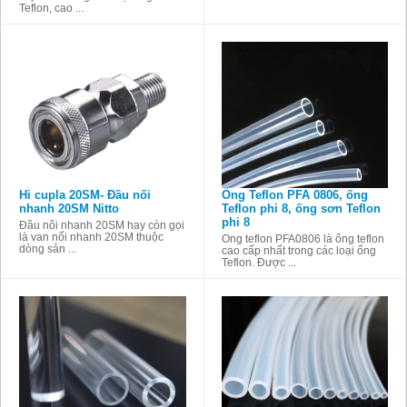
Teflon, cao ...
Hi cupla 20SM- Đầu nối
Ống Teflon PFA 0806, ống
nhanh 20SM Nitto
Teflon phi 8, ống sơn Teflon
phi 8
Đầu nối nhanh 20SM hay còn gọi
là van nối nhanh 20SM thuộc
Ống teflon PFA0806 là ống teflon
dòng sản ...
cao cấp nhất trong các loại ống
Teflon. Được ...