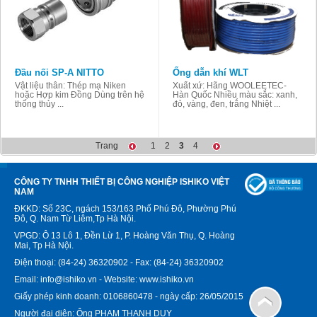
Đầu nối SP-A NITTO
Ống dẫn khí WLT
Vật liệu thân: Thép mạ Niken
Xuất xứ: Hãng WOOLEETEC-
hoặc Hợp kim Đồng Dùng trên hệ
Hàn Quốc Nhiều màu sắc: xanh,
thống thủy ...
đỏ, vàng, đen, trắng Nhiệt ...
Trang
1
2
3
4
CÔNG TY TNHH THIẾT BỊ CÔNG NGHIỆP ISHIKO VIỆT
NAM
ĐKKD: Số 23C, ngách 153/163 Phố Phú Đô, Phường Phú
Đô, Q. Nam Từ Liêm,Tp Hà Nội.
VPGD: Ô 13 Lô 1, Đền Lừ 1, P. Hoàng Văn Thụ, Q. Hoàng
Mai, Tp Hà Nội.
Điện thoại: (84-24) 36320902 - Fax: (84-24) 36320902
Email: info@ishiko.vn - Website: www.ishiko.vn
Giấy phép kinh doanh: 0106860478 - ngày cấp: 26/05/2015
Người đại diện: Ông PHẠM THANH DUY