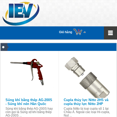
0
Giỏ hàng
Súng khí bằng thép AG-200S
Cupla thủy lực Nitto 2HS và
- Súng khí nén Hàn Quốc
cupla thủy lực Nitto 2HP
Súng khí bằng thép AG-200S hay
Cupla Nitto là loại cupla số 1 tại
còn gọi là Súng xịt khí bằng thép
Châu Á. Ngoài các loại Hi-cupla,
AG-200S ...
Nut ...