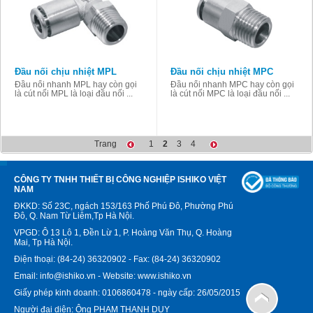
Đầu nối chịu nhiệt MPL
Đầu nối chịu nhiệt MPC
Đầu nối nhanh MPL hay còn gọi
Đầu nối nhanh MPC hay còn gọi
là cút nối MPL là loại đầu nối ...
là cút nối MPC là loại đầu nối ...
Trang
1
2
3
4
CÔNG TY TNHH THIẾT BỊ CÔNG NGHIỆP ISHIKO VIỆT
NAM
ĐKKD: Số 23C, ngách 153/163 Phố Phú Đô, Phường Phú
Đô, Q. Nam Từ Liêm,Tp Hà Nội.
VPGD: Ô 13 Lô 1, Đền Lừ 1, P. Hoàng Văn Thụ, Q. Hoàng
Mai, Tp Hà Nội.
Điện thoại: (84-24) 36320902 - Fax: (84-24) 36320902
Email: info@ishiko.vn - Website: www.ishiko.vn
Giấy phép kinh doanh: 0106860478 - ngày cấp: 26/05/2015
Người đại diện: Ông PHẠM THANH DUY