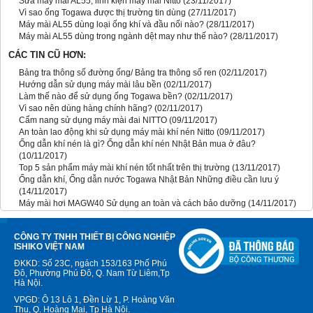
Sửa máy mài AL55, linh kiện máy mài Nitto
(23/11/2017)
Vì sao ống Togawa được thị trường tin dùng
(27/11/2017)
Máy mài AL55 dùng loại ống khí và đầu nối nào?
(28/11/2017)
Máy mài AL55 dùng trong ngành dệt may như thế nào?
(28/11/2017)
CÁC TIN CŨ HƠN:
Bảng tra thông số đường ống/ Bảng tra thông số ren
(02/11/2017)
Hướng dẫn sử dụng máy mài lâu bền
(02/11/2017)
Làm thế nào để sử dụng ống Togawa bền?
(02/11/2017)
Vì sao nên dùng hàng chính hãng?
(02/11/2017)
Cẩm nang sử dụng máy mài đai NITTO
(09/11/2017)
An toàn lao động khi sử dụng máy mài khí nén Nitto
(09/11/2017)
Ống dẫn khí nén là gì? Ống dẫn khí nén Nhật Bản mua ở đâu?
(10/11/2017)
Top 5 sản phẩm máy mài khí nén tốt nhất trên thị trường
(13/11/2017)
Ống dẫn khí, Ống dẫn nước Togawa Nhật Bản Những điều cần lưu ý
(14/11/2017)
Máy mài hơi MAGW40 Sử dụng an toàn và cách bảo dưỡng
(14/11/2017)
CÔNG TY TNHH THIẾT BỊ CÔNG NGHIỆP
ISHIKO VIỆT NAM
ĐKKD: Số 23C, ngách 153/163 Phố Phú
Đô, Phường Phú Đô, Q. Nam Từ Liêm,Tp
Hà Nội.
VPGD: Ô 13 Lô 1, Đền Lừ 1, P. Hoàng Văn
Thụ, Q. Hoàng Mai, Tp Hà Nội.