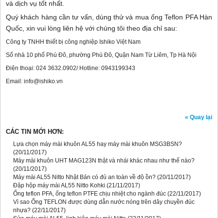
và dịch vụ tốt nhất.
Quý khách hàng cần tư vấn, dùng thử và mua ống Teflon PFA Hàn
Quốc, xin vui lòng liên hệ với chúng tôi theo địa chỉ sau:
Công ty TNHH thiết bị công nghiệp Ishiko Việt Nam
Số nhà 10 phố Phú Đô, phường Phú Đô, Quận Nam Từ Liêm, Tp Hà Nội
Điện thoại: 024 3632.0902/ Hotline: 0943199343
Email: info@ishiko.vn
« Quay lại
CÁC TIN MỚI HƠN:
Lựa chọn máy mài khuôn AL55 hay máy mài khuôn MSG3BSN?
(20/11/2017)
Máy mài khuôn UHT MAG123N thật và nhái khác nhau như thế nào?
(20/11/2017)
Máy mài AL55 Nitto Nhật Bản có đủ an toàn về độ ồn?
(20/11/2017)
Đập hộp máy mài AL55 Nitto Kohki
(21/11/2017)
Ống teflon PFA, ống teflon PTFE chịu nhiệt cho ngành đúc
(22/11/2017)
Vì sao Ống TEFLON được dùng dẫn nước nóng trên dây chuyền đúc
nhựa?
(22/11/2017)