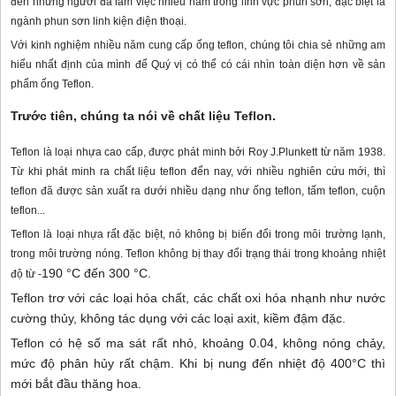
đến những người đã làm việc nhiều năm trong lĩnh vực phun sơn, đặc biệt là
ngành phun sơn linh kiện điện thoại.
Với kinh nghiệm nhiều năm cung cấp ống teflon, chúng tôi chia sẻ những am
hiểu nhất định của mình để Quý vị có thể có cái nhìn toàn diện hơn về sản
phẩm ống Teflon.
Trước tiên, chúng ta nói về chất liệu Teflon.
Teflon là loại nhựa cao cấp, được phát minh bởi Roy J.Plunkett từ năm 1938.
Từ khi phát minh ra chất liệu teflon đến nay, với nhiều nghiên cứu mới, thì
teflon đã được sản xuất ra dưới nhiều dạng như ống teflon, tấm teflon, cuộn
teflon...
Teflon là loại nhựa rất đặc biệt, nó không bị biến đổi trong môi trường lạnh,
trong môi trường nóng. Teflon không bị thay đổi trạng thái trong khoảng nhiệt
190 °C đến 30
0 °C.
độ từ -
Teflon trơ với các loại hóa chất, các chất oxi hóa nhạnh như nước
cường thủy, không tác dụng với các loại axit, kiềm đậm đặc.
Teflon có hệ số ma sát rất nhỏ, khoảng 0.04, không nóng chảy,
mức độ phân hủy rất chậm. Khi bị nung đến nhiệt độ 400
°C thì
mới bắt đầu thăng hoa.