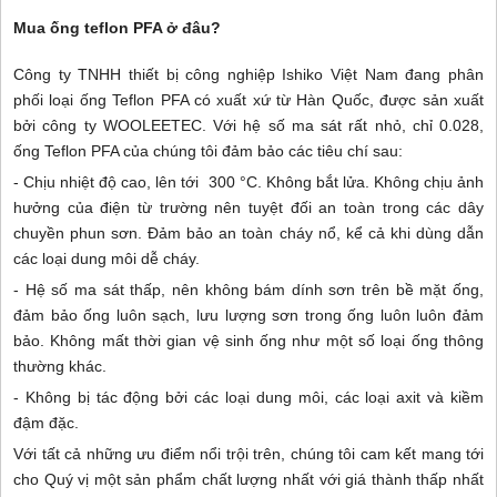
Mua ống teflon PFA ở đâu?
Công ty TNHH thiết bị công nghiệp Ishiko Việt Nam đang phân
phối loại ống Teflon PFA có xuất xứ từ Hàn Quốc, được sản xuất
bởi công ty WOOLEETEC. Với hệ số ma sát rất nhỏ, chỉ 0.028,
ống Teflon PFA của chúng tôi đảm bảo các tiêu chí sau:
- Chịu nhiệt độ cao, lên tới
30
0 °C. Không bắt lửa. Không chịu ảnh
hưởng của điện từ trường nên tuyệt đối an toàn trong các dây
chuyền phun sơn. Đảm bảo an toàn cháy nổ, kể cả khi dùng dẫn
các loại dung môi dễ cháy.
- Hệ số ma sát thấp, nên không bám dính sơn trên bề mặt ống,
đảm bảo ống luôn sạch, lưu lượng sơn trong ống luôn luôn đảm
bảo. Không mất thời gian vệ sinh ống như một số loại ống thông
thường khác.
- Không bị tác động bởi các loại dung môi, các loại axit và kiềm
đậm đặc.
Với tất cả những ưu điểm nổi trội trên, chúng tôi cam kết mang tới
cho Quý vị một sản phẩm chất lượng nhất với giá thành thấp nhất