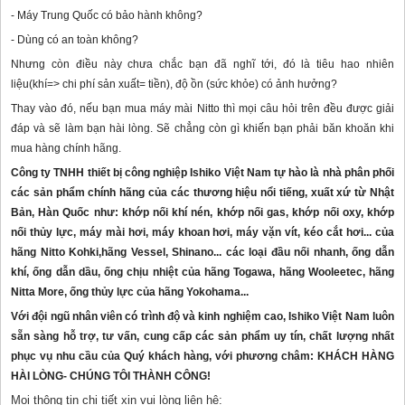
- Máy Trung Quốc có bảo hành không?
- Dùng có an toàn không?
Nhưng còn điều này chưa chắc bạn đã nghĩ tới, đó là tiêu hao nhiên
liệu(khí=> chi phí sản xuất= tiền), độ ồn (sức khỏe) có ảnh hưởng?
Thay vào đó, nếu bạn mua máy mài Nitto thì mọi câu hỏi trên đều được giải
đáp và sẽ làm bạn hài lòng. Sẽ chẳng còn gì khiến bạn phải băn khoăn khi
mua hàng chính hãng.
Công ty TNHH thiết bị công nghiệp Ishiko Việt Nam tự hào là nhà phân phối
các sản phẩm chính hãng của các thương hiệu nổi tiếng, xuất xứ từ Nhật
Bản, Hàn Quốc như: khớp nối khí nén, khớp nối gas, khớp nối oxy, khớp
nối thủy lực, máy mài hơi, máy khoan hơi, máy vặn vít, kéo cắt hơi... của
hãng Nitto Kohki,hãng Vessel, Shinano... các loại đầu nối nhanh, ống dẫn
khí, ống dẫn dầu, ống chịu nhiệt của hãng Togawa, hãng Wooleetec, hãng
Nitta More, ống thủy lực của hãng Yokohama...
Với đội ngũ nhân viên có trình độ và kinh nghiệm cao, Ishiko Việt Nam luôn
sẵn sàng hỗ trợ, tư vấn, cung cấp các sản phẩm uy tín, chất lượng nhất
phục vụ nhu cầu của Quý khách hàng, với phương châm: KHÁCH HÀNG
HÀI LÒNG- CHÚNG TÔI THÀNH CÔNG!
Mọi thông tin chi tiết xin vui lòng liên hệ: