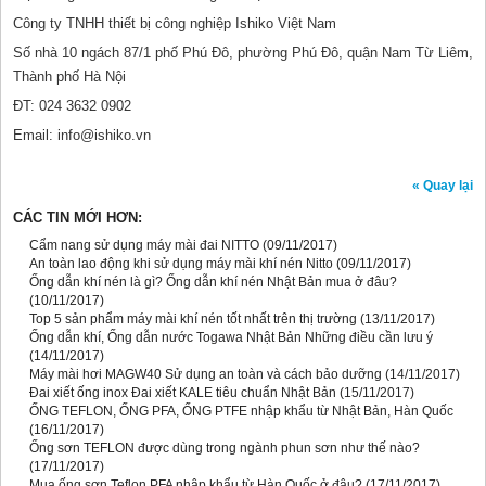
Công ty TNHH thiết bị công nghiệp Ishiko Việt Nam
Số nhà 10 ngách 87/1 phố Phú Đô, phường Phú Đô, quận Nam Từ Liêm,
Thành phố Hà Nội
ĐT: 024 3632 0902
Email: info@ishiko.vn
« Quay lại
CÁC TIN MỚI HƠN:
Cẩm nang sử dụng máy mài đai NITTO
(09/11/2017)
An toàn lao động khi sử dụng máy mài khí nén Nitto
(09/11/2017)
Ống dẫn khí nén là gì? Ống dẫn khí nén Nhật Bản mua ở đâu?
(10/11/2017)
Top 5 sản phẩm máy mài khí nén tốt nhất trên thị trường
(13/11/2017)
Ống dẫn khí, Ống dẫn nước Togawa Nhật Bản Những điều cần lưu ý
(14/11/2017)
Máy mài hơi MAGW40 Sử dụng an toàn và cách bảo dưỡng
(14/11/2017)
Đai xiết ống inox Đai xiết KALE tiêu chuẩn Nhật Bản
(15/11/2017)
ỐNG TEFLON, ỐNG PFA, ỐNG PTFE nhập khẩu từ Nhật Bản, Hàn Quốc
(16/11/2017)
Ống sơn TEFLON được dùng trong ngành phun sơn như thế nào?
(17/11/2017)
Mua ống sơn Teflon PFA nhập khẩu từ Hàn Quốc ở đâu?
(17/11/2017)