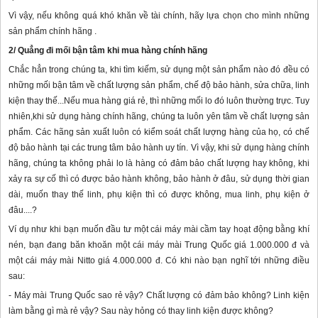
Vì vậy, nếu không quá khó khăn về tài chính, hãy lựa chọn cho mình những
sản phẩm chính hãng .
2/ Quẳng đi mối bận tâm khi mua hàng chính hãng
Chắc hẳn trong chúng ta, khi tìm kiếm, sử dụng một sản phẩm nào đó đều có
những mối bận tâm về chất lượng sản phẩm, chế độ bảo hành, sửa chữa, linh
kiện thay thế...Nếu mua hàng giá rẻ, thì những mối lo đó luôn thường trực. Tuy
nhiên,khi sử dụng hàng chính hãng, chúng ta luôn yên tâm về chất lượng sản
phẩm. Các hãng sản xuất luôn có kiểm soát chất lượng hàng của họ, có chế
độ bảo hành tại các trung tâm bảo hành uy tín. Vì vậy, khi sử dụng hàng chính
hãng, chúng ta không phải lo là hàng có đảm bảo chất lượng hay không, khi
xảy ra sự cố thì có được bảo hành không, bảo hành ở đâu, sử dụng thời gian
dài, muốn thay thế linh, phụ kiện thì có được không, mua linh, phụ kiện ở
đâu....?
Ví dụ như khi bạn muốn đầu tư một cái máy mài cầm tay hoạt động bằng khí
nén, bạn đang băn khoăn một cái máy mài Trung Quốc giá 1.000.000 đ và
một cái máy mài Nitto giá 4.000.000 đ. Có khi nào bạn nghĩ tới những điều
sau:
- Máy mài Trung Quốc sao rẻ vậy? Chất lượng có đảm bảo không? Linh kiện
làm bằng gì mà rẻ vậy? Sau này hỏng có thay linh kiện được không?