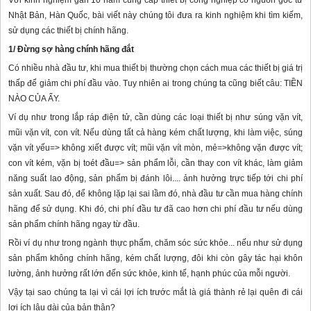
Với kinh nghiệm gần 10 năm cung cấp thiết bị công nghiệp có nguồn gốc từ
Nhật Bản, Hàn Quốc, bài viết này chúng tôi đưa ra kinh nghiệm khi tìm kiếm,
sử dụng các thiết bị chính hãng.
1/ Đừng sợ hàng chính hãng đắt
Có nhiều nhà đầu tư, khi mua thiết bị thường chọn cách mua các thiết bị giá trị
thấp để giảm chi phí đầu vào. Tuy nhiên ai trong chúng ta cũng biết câu: TIỀN
NÀO CỦA ẤY.
Ví dụ như trong lắp ráp điện tử, cần dùng các loại thiết bị như súng vặn vít,
mũi vặn vít, con vít. Nếu dùng tất cả hàng kém chất lượng, khi làm việc, súng
vặn vít yếu=> không xiết được vít; mũi vặn vít mòn, mẻ=>không vặn được vít;
con vít kém, vặn bị toét đầu=> sản phẩm lỗi, cần thay con vít khác, làm giảm
năng suất lao động, sản phẩm bị đánh lôi.... ảnh hưởng trực tiếp tới chi phí
sản xuất. Sau đó, để không lặp lại sai lầm đó, nhà đầu tư cần mua hàng chính
hãng để sử dụng. Khi đó, chi phí đầu tư đã cao hơn chi phí đầu tư nếu dùng
sản phẩm chính hãng ngay từ đầu.
Rồi ví dụ như trong ngành thực phẩm, chăm sóc sức khỏe... nếu như sử dụng
sản phẩm không chính hãng, kém chất lượng, đôi khi còn gây tác hại khôn
lường, ảnh hưởng rất lớn đến sức khỏe, kinh tế, hạnh phúc của mỗi người.
Vậy tại sao chúng ta lại vì cái lợi ích trước mắt là giá thành rẻ lại quên đi cái
lợi ích lâu dài của bản thân?