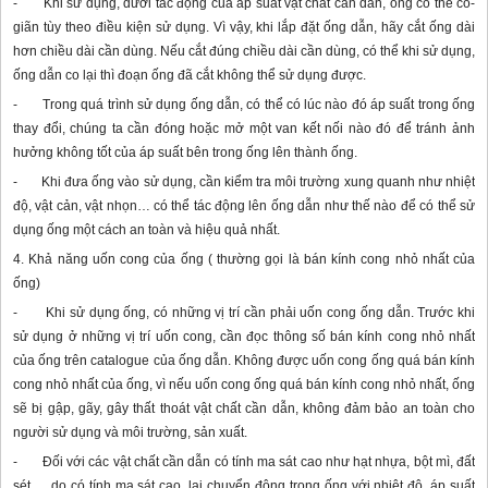
- Khi sử dụng, dưới tác động của áp suất vật chất cần dẫn, ống có thể co-
giãn tùy theo điều kiện sử dụng. Vì vậy, khi lắp đặt ống dẫn, hãy cắt ống dài
hơn chiều dài cần dùng. Nếu cắt đúng chiều dài cần dùng, có thể khi sử dụng,
ống dẫn co lại thì đoạn ống đã cắt không thể sử dụng được.
- Trong quá trình sử dụng ống dẫn, có thể có lúc nào đó áp suất trong ống
thay đổi, chúng ta cần đóng hoặc mở một van kết nối nào đó để tránh ảnh
hưởng không tốt của áp suất bên trong ống lên thành ống.
- Khi đưa ống vào sử dụng, cần kiểm tra môi trường xung quanh như nhiệt
độ, vật cản, vật nhọn… có thể tác động lên ống dẫn như thế nào để có thể sử
dụng ống một cách an toàn và hiệu quả nhất.
4. Khả năng uốn cong của ống ( thường gọi là bán kính cong nhỏ nhất của
ống)
- Khi sử dụng ống, có những vị trí cần phải uốn cong ống dẫn. Trước khi
sử dụng ở những vị trí uốn cong, cần đọc thông số bán kính cong nhỏ nhất
của ống trên catalogue của ống dẫn. Không được uốn cong ống quá bán kính
cong nhỏ nhất của ống, vì nếu uốn cong ống quá bán kính cong nhỏ nhất, ống
sẽ bị gập, gãy, gây thất thoát vật chất cần dẫn, không đảm bảo an toàn cho
người sử dụng và môi trường, sản xuất.
- Đối với các vật chất cần dẫn có tính ma sát cao như hạt nhựa, bột mì, đất
sét…, do có tính ma sát cao, lại chuyển động trong ống với nhiệt độ, áp suất