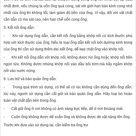
nhất định, nếu chúng ta uốn ống quá cong, sát với giới hạn bán kính cong nhỏ
nhất của ống thì không tốt, làm giảm độ bền của ống. Vì vậy, đối với vật chất
cần dẫn có ma sát cao, nên hạn chế uốn cong ống.
5. Kết nối ống dẫn:
- Khi sử dụng ống dẫn, cần kết nối ống bằng khớp nối có kích thước phù
hợp với kích thước của ống. Nếu là loại ống dẫn kết nối bởi đường kính trong
của ống thì cần sử dụng thêm đai xiết ống, để kẹp chặt ống vào khớp nối.
- Khi kết nối ống dẫn với khớp nối, không được hơ ống hoặc khớp nối trên
ngọn lửa. Không được nhúng khớp nối vào dầu bôi trơn mà hãy ngâm khớp
nối vào nước nóng.
6. Lưu trữ và bảo quản ống dẫn:
- Trong quá trình sử dụng, có thể sẽ có lúc không cần dùng đến ống dẫn,
lúc này, người sử dụng cần cất giữ và bảo quản ống dẫn. Hãy loại bỏ hoàn
toàn vật chất dẫn bên trong ống.
- Cất giữ ống ở nơi không có ánh sáng trực tiếp, để ở nơi thoáng mát.
- Cuộn ống không được để xoắn ống và không được đè vật nặng lên ống.
Trước khi đưa vào sử dụng lại, cần kiểm tra ống trư