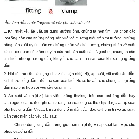
Ảnh ống dẫn nước Togawa và các phụ kiện kết nối
1. Khi thiết kế, lắp đặt, sử dụng đường ống, chúng ta nên tìm, lựa chọn các
loại ống dẫn của những hãng sản xuất có thương hiệu trên thị trường. Những
hãng sản xuất uy tín luôn có chứng nhận về chất lượng, chứng nhận về xuất
xứ do cơ quan có thẩm quyền của nơi sản xuất cấp. Ngoài ra, chúng ta cần
tìm hiểu những hướng dẫn, khuyến cáo của nhà sản xuất khi sử dụng ống
dẫn.
2. Nói rõ nhu cầu sử dụng như điều kiện nhiệt độ, áp suất, vật chất cần dẫn,
kích thước ống dẫn…để nhà sản xuất biết. Họ sẽ tư vấn cho chúng ta loại ống
dẫn nào phù hợp với yêu cầu của mình.
3. Áp suất và nhiệt độ làm việc: thông thường, trên các loại ống dẫn hay
catalogue của nó đều ghi rất rõ ràng áp suất ống có thể chịu được và áp suất
phá hủy ống dẫn. Vì vậy, khi sử dụng ống dẫn, cần đọc kỹ thông tin về áp suất.
Cần thực hiện các yêu cầu sau:
- Chỉ sử dụng ống dẫn trong giới hạn nhiệt độ và áp suất làm việc cho
phép của ống dẫn