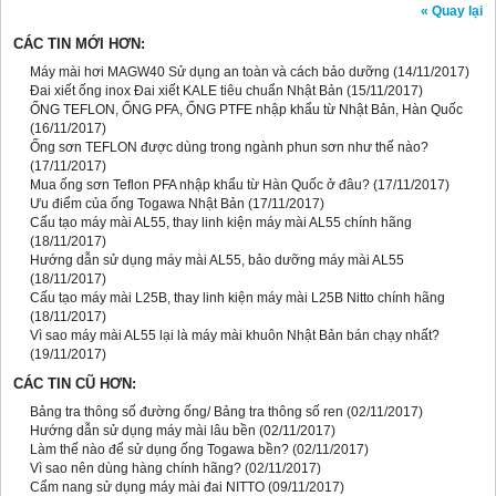
« Quay lại
CÁC TIN MỚI HƠN:
Máy mài hơi MAGW40 Sử dụng an toàn và cách bảo dưỡng
(14/11/2017)
Đai xiết ống inox Đai xiết KALE tiêu chuẩn Nhật Bản
(15/11/2017)
ỐNG TEFLON, ỐNG PFA, ỐNG PTFE nhập khẩu từ Nhật Bản, Hàn Quốc
(16/11/2017)
Ống sơn TEFLON được dùng trong ngành phun sơn như thế nào?
(17/11/2017)
Mua ống sơn Teflon PFA nhập khẩu từ Hàn Quốc ở đâu?
(17/11/2017)
Ưu điểm của ống Togawa Nhật Bản
(17/11/2017)
Cấu tạo máy mài AL55, thay linh kiện máy mài AL55 chính hãng
(18/11/2017)
Hướng dẫn sử dụng máy mài AL55, bảo dưỡng máy mài AL55
(18/11/2017)
Cấu tạo máy mài L25B, thay linh kiện máy mài L25B Nitto chính hãng
(18/11/2017)
Vì sao máy mài AL55 lại là máy mài khuôn Nhật Bản bán chạy nhất?
(19/11/2017)
CÁC TIN CŨ HƠN:
Bảng tra thông số đường ống/ Bảng tra thông số ren
(02/11/2017)
Hướng dẫn sử dụng máy mài lâu bền
(02/11/2017)
Làm thế nào để sử dụng ống Togawa bền?
(02/11/2017)
Vì sao nên dùng hàng chính hãng?
(02/11/2017)
Cẩm nang sử dụng máy mài đai NITTO
(09/11/2017)