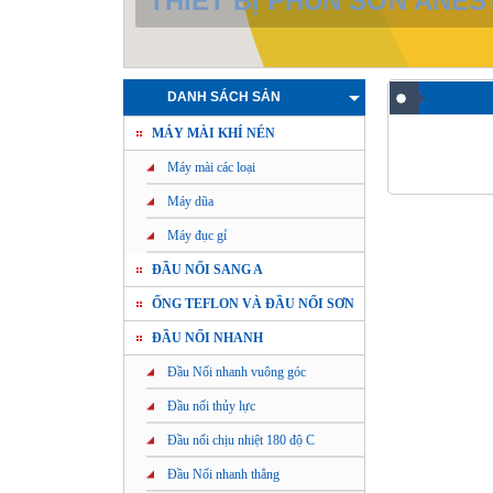
THIẾT BỊ KHÍ NÉN NHẬT 
DANH SÁCH SẢN
MÁY MÀI KHÍ NÉN
PHẨM
Máy mài các loại
Máy dũa
Máy đục gỉ
ĐẦU NỐI SANG A
ỐNG TEFLON VÀ ĐẦU NỐI SƠN
ĐẦU NỐI NHANH
Đầu Nối nhanh vuông góc
Đầu nối thủy lực
Đầu nối chịu nhiệt 180 độ C
Đầu Nối nhanh thẳng