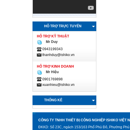
HỖ TRỢ TRỰC TUYẾN
HỖ TRỢ KỸ THUẬT
Mr Duy
0943199343
thanhduy@ishiko.vn
HỖ TRỢ KINH DOANH
Mr Hiệu
0901769898
xuanhieu@ishiko.vn
THỐNG KÊ
CÔNG TY TNHH THIẾT BỊ CÔNG NGHIỆP ISHIKO VIỆT 
ĐKKD: Số 23C, ngách 153/163 Phố Phú Đô, Phường Phú 