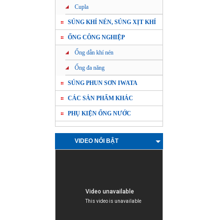
Cupla
SÚNG KHÍ NÉN, SÚNG XỊT KHÍ
ỐNG CÔNG NGHIỆP
Ống dẫn khí nén
Ống đa năng
SÚNG PHUN SƠN IWATA
CÁC SẢN PHẨM KHÁC
PHỤ KIỆN ỐNG NƯỚC
VIDEO NỔI BẬT