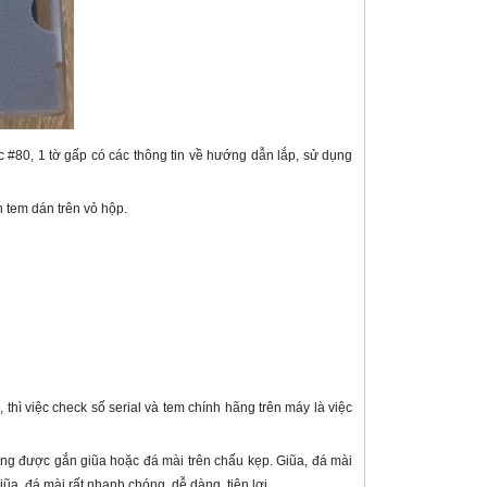
 #80, 1 tờ gấp có các thông tin về hướng dẫn lắp, sử dụng
 tem dán trên vỏ hộp.
thì việc check số serial và tem chính hãng trên máy là việc
ờng được gắn giũa hoặc đá mài trên chấu kẹp. Giũa, đá mài
iũa, đá mài rất nhanh chóng, dễ dàng, tiện lợi.