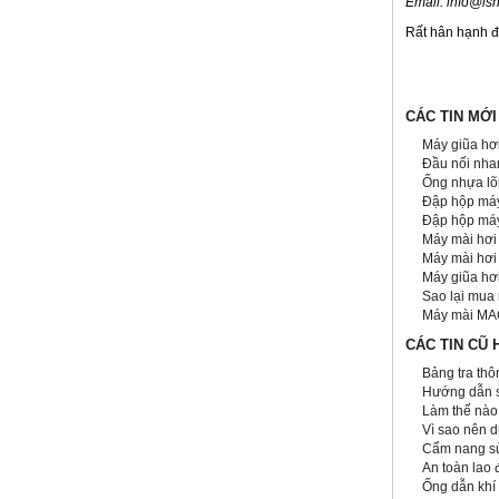
Email: info@ish
Rất hân hạnh đ
CÁC TIN MỚI
Máy giũa hơ
Đầu nối nha
Ống nhựa lõ
Đập hộp máy
Đập hộp máy 
Máy mài hơi
Máy mài hơi
Máy giũa hơ
Sao lại mua
Máy mài MAG
CÁC TIN CŨ 
Bảng tra thô
Hướng dẫn s
Làm thế nào
Vì sao nên 
Cẩm nang sử
An toàn lao 
Ống dẫn khí