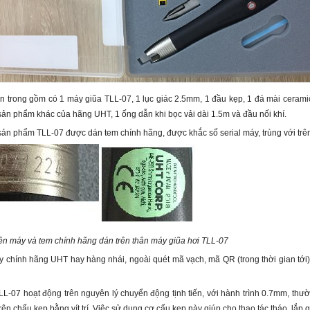
n trong gồm có 1 máy giũa TLL-07, 1 lục giác 2.5mm, 1 đầu kẹp, 1 đá mài ceramic
sản phẩm khác của hãng UHT, 1 ống dẫn khi bọc vải dài 1.5m và đầu nối khí.
sản phẩm TLL-07 được dán tem chính hãng, được khắc số serial máy, trùng với trên
trên máy và tem chính hãng dán trên thân máy giũa hơi TLL-07
 chính hãng UHT hay hàng nhái, ngoài quét mã vạch, mã QR (trong thời gian tới), 
LL-07 hoạt động trên nguyên lý chuyển động tịnh tiến, với hành trình 0.7mm, thư
rên chấu kẹp bằng vít trí. Việc sử dụng cơ cấu kẹp này giúp cho thao tác tháo, lắp g