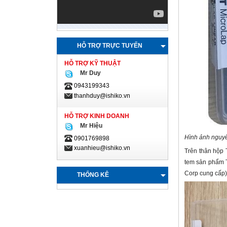
HỖ TRỢ TRỰC TUYẾN
HỖ TRỢ KỸ THUẬT
Mr Duy
0943199343
thanhduy@ishiko.vn
HỖ TRỢ KINH DOANH
Mr Hiệu
Hình ảnh nguyê
0901769898
xuanhieu@ishiko.vn
Trên thân hộp 
tem sản phẩm T
Corp cung cấp)
THỐNG KÊ