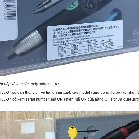
n hộp và tem của máy giũa TLL-07
TLL-07 có dán thông tin về hãng sản xuất, các model cùng dòng Turbo lap như T
LL-07 có kèm serial number, mã QR ( hiện mã QR của hãng UHT chưa quét được v
.