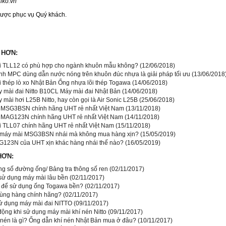
iko.vn
ược phục vụ Quý khách.
 HƠN:
i TLL12 có phù hợp cho ngành khuôn mẫu không?
(12/06/2018)
nh MPC dùng dẫn nước nóng trên khuôn đúc nhựa là giải pháp tối ưu
(13/06/2018
i thép lò xo Nhật Bản Ống nhựa lõi thép Togawa
(14/06/2018)
 mài đai Nitto B10CL Máy mài đai Nhật Bản
(14/06/2018)
mài hơi L25B Nitto, hay còn gọi là Air Sonic L25B
(25/06/2018)
 MSG3BSN chính hãng UHT rẻ nhất Việt Nam
(13/11/2018)
 MAG123N chính hãng UHT rẻ nhất Việt Nam
(14/11/2018)
i TLL07 chính hãng UHT rẻ nhất Việt Nam
(15/11/2018)
 máy mài MSG3BSN nhái mà không mua hàng xịn?
(15/05/2019)
123N của UHT xịn khác hàng nhái thế nào?
(16/05/2019)
HƠN:
ng số đường ống/ Bảng tra thông số ren
(02/11/2017)
ử dụng máy mài lâu bền
(02/11/2017)
 để sử dụng ống Togawa bền?
(02/11/2017)
dùng hàng chính hãng?
(02/11/2017)
 dụng máy mài đai NITTO
(09/11/2017)
động khi sử dụng máy mài khí nén Nitto
(09/11/2017)
 nén là gì? Ống dẫn khí nén Nhật Bản mua ở đâu?
(10/11/2017)