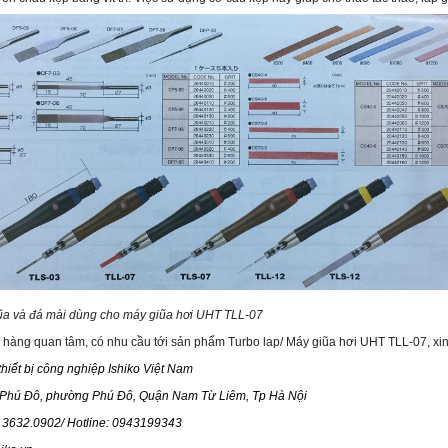
iũa và đá mài dùng cho máy giũa hơi UHT TLL-07
àng quan tâm, có nhu cầu tới sản phẩm Turbo lap/ Máy giũa hơi UHT TLL-07, xin vui
hiết bị công nghiệp Ishiko Việt Nam
 Phú Đô, phường Phú Đô, Quận Nam Từ Liêm, Tp Hà Nội
4 3632.0902/ Hotline: 0943199343