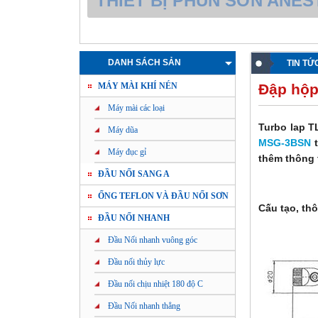
THIẾT BỊ PHUN SƠN ANES
DANH SÁCH SẢN
TIN TỨ
MÁY MÀI KHÍ NÉN
PHẨM
Đập hộp
Máy mài các loại
Turbo lap T
Máy dũa
MSG-3BSN
t
Máy đục gỉ
thêm thông 
ĐẦU NỐI SANG A
ỐNG TEFLON VÀ ĐẦU NỐI SƠN
Cấu tạo, th
ĐẦU NỐI NHANH
Đầu Nối nhanh vuông góc
Đầu nối thủy lực
Đầu nối chịu nhiệt 180 độ C
Đầu Nối nhanh thẳng