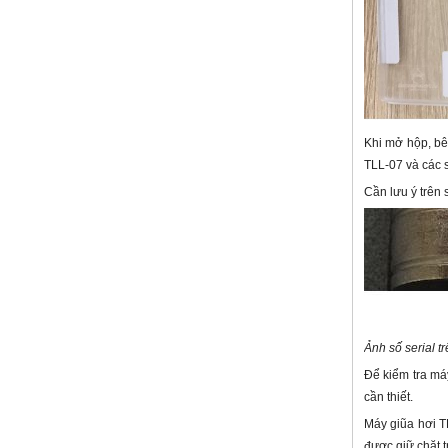
Khi mở hộp, bê
TLL-07 và các 
Cần lưu ý trên 
Ảnh số serial 
Để kiểm tra máy
cần thiết.
Máy giũa hơi T
được giữ chặt t