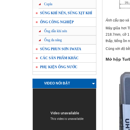
Cupla
SÚNG KHÍ NÉN, SÚNG XỊT KHÍ
Ảnh cấu tạo và
ỐNG CÔNG NGHIỆP
Máy giũa hơi T
Ống dẫn khí nén
218.7mm, cỡ 1 
Ống đa năng
thấp, tiếng ồn 
Cùng với độ bề
SÚNG PHUN SƠN IWATA
CÁC SẢN PHẨM KHÁC
Mở hộp Turb
PHỤ KIỆN ỐNG NƯỚC
VIDEO NỔI BẬT