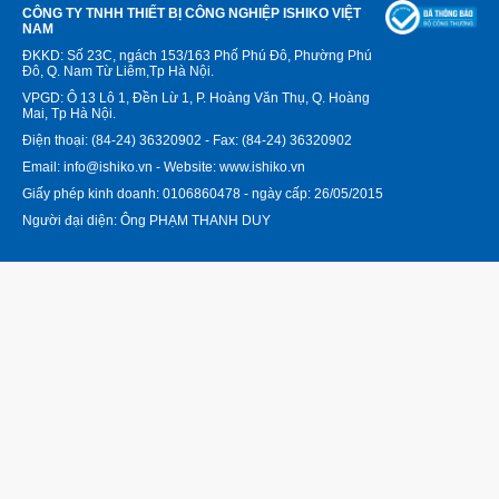
CÔNG TY TNHH THIẾT BỊ CÔNG NGHIỆP ISHIKO VIỆT
NAM
ĐKKD: Số 23C, ngách 153/163 Phố Phú Đô, Phường Phú
Đô, Q. Nam Từ Liêm,Tp Hà Nội.
VPGD: Ô 13 Lô 1, Đền Lừ 1, P. Hoàng Văn Thụ, Q. Hoàng
Mai, Tp Hà Nội.
Điện thoại: (84-24) 36320902 - Fax: (84-24) 36320902
Email: info@ishiko.vn - Website: www.ishiko.vn
Giấy phép kinh doanh: 0106860478 - ngày cấp: 26/05/2015
Người đại diện: Ông PHẠM THANH DUY