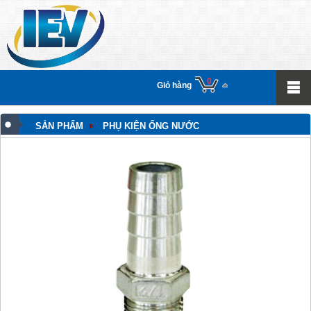
0
Giỏ hàng
SẢN PHẨM
PHỤ KIỆN ỐNG NƯỚC