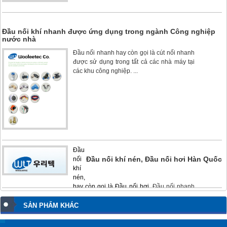
Đầu nối khí nhanh được ứng dụng trong ngành Công nghiệp
nước nhà
Đầu nối nhanh
hay còn gọi là cút nối nhanh
được sử dụng trong tất cả các nhà máy tại
các khu công nghiệp. ...
Đầu
Đầu nối khí nén, Đầu nối hơi Hàn Quốc
nối
khí
nén,
hay còn gọi là Đầu nối hơi,
Đầu nối nhanh
hoặc Fitting, là loại đầu nối khí phổ ...
SẢN PHẨM KHÁC