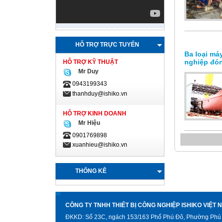
HỖ TRỢ TRỰC TUYẾN
Ba loại má
nghiệp đón
HỖ TRỢ KỸ THUẬT
Mr Duy
0943199343
thanhduy@ishiko.vn
HỖ TRỢ KINH DOANH
Mr Hiệu
0901769898
xuanhieu@ishiko.vn
THỐNG KÊ
CÔNG TY TNHH THIẾT BỊ CÔNG NGHIỆP ISHIKO VIỆT 
ĐKKD: Số 23C, ngách 153/163 Phố Phú Đô, Phường Phú 