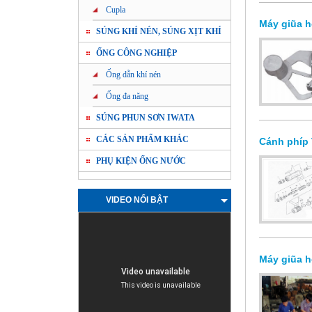
Cupla
Máy giũa 
SÚNG KHÍ NÉN, SÚNG XỊT KHÍ
ỐNG CÔNG NGHIỆP
Ống dẫn khí nén
Ống đa năng
SÚNG PHUN SƠN IWATA
CÁC SẢN PHẨM KHÁC
Cánh phíp
PHỤ KIỆN ỐNG NƯỚC
VIDEO NỔI BẬT
Máy giũa h