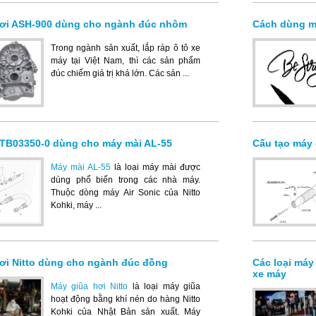
hơi ASH-900 dùng cho ngành đúc nhôm
Cách dùng m
Trong ngành sản xuất, lắp ráp ô tô xe
máy tại Việt Nam, thì các sản phẩm
đúc chiếm giá trị khá lớn. Các sản ...
 TB03350-0 dùng cho máy mài AL-55
Cấu tạo máy 
Máy mài AL-55
là loại máy mài được
dùng phổ biến trong các nhà máy.
Thuộc dòng máy Air Sonic của Nitto
Kohki, máy ...
ơi Nitto dùng cho ngành đúc đồng
Các loại máy
xe máy
Máy giũa hơi Nitto
là loại máy giũa
hoạt động bằng khí nén do hàng Nitto
Kohki của Nhật Bản sản xuất. Máy