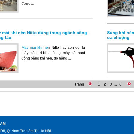
được ...
y mài khí nén Nitto dùng trong ngành công
Súng khí nén
g tàu
ưa chuộng
Máy mài khí nén
Nitto hay còn gọi là
máy mài hơi Nitto là loại máy mài hoạt
động bằng khí nén, do hãng ...
Trang
1
2
3
...
6
NAM
Đô, Q. Nam Từ Liêm,Tp Hà Nội.