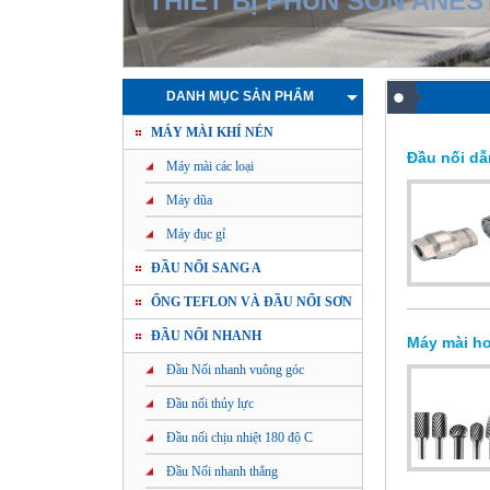
THIẾT BỊ PHUN SƠN ANES
DANH MỤC SẢN PHẨM
MÁY MÀI KHÍ NÉN
Đầu nối dẫ
Máy mài các loại
Máy dũa
Máy đục gỉ
ĐẦU NỐI SANG A
ỐNG TEFLON VÀ ĐẦU NỐI SƠN
ĐẦU NỐI NHANH
Máy mài hơ
Đầu Nối nhanh vuông góc
Đầu nối thủy lực
Đầu nối chịu nhiệt 180 độ C
Đầu Nối nhanh thẳng