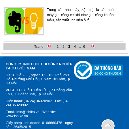
Trong các nhà máy, đặc biệt là các nhà
máy gia công cơ khí như gia công khuôn
mẫu, sản xuất linh kiện ô tô, ...
Trang
1
2
3
4
...
6
CÔNG TY TNHH THIẾT BỊ CÔNG NGHIỆP
ISHIKO VIỆT NAM
ĐKKD: Số 23C, ngách 153/163 Phố Phú
Đô, Phường Phú Đô, Q. Nam Từ Liêm,Tp
Hà Nội.
VPGD: Ô 13 Lô 1, Đền Lừ 1, P. Hoàng Văn
Thụ, Q. Hoàng Mai, Tp Hà Nội.
Điện thoại: (84-24) 36320902 - Fax: (84-
24) 36320902
Email: info@ishiko.vn - Website:
www.ishiko.vn
Giấy phép kinh doanh: 0106860478 - ngày
cấp: 26/05/2015