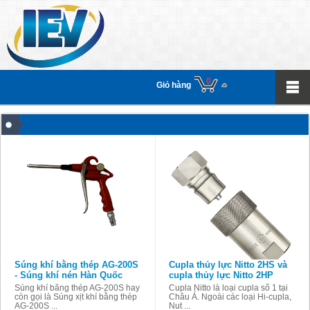
0
Giỏ hàng
Súng khí bằng thép AG-200S
Cupla thủy lực Nitto 2HS và
- Súng khí nén Hàn Quốc
cupla thủy lực Nitto 2HP
Súng khí bằng thép AG-200S hay
Cupla Nitto là loại cupla số 1 tại
còn gọi là Súng xịt khí bằng thép
Châu Á. Ngoài các loại Hi-cupla,
AG-200S ...
Nut ...