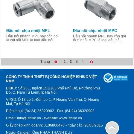
Đầu nối chịu nhiệt MPL
Đầu nối chịu nhiệt MPC
Đầu nối nhanh MPL hay còn gọi
Đầu nối nhanh MPC hay còn gọi
là cút nối MPL là loại đầu nối ...
là cút nối MPC là loại đầu nối ...
Trang
1
2
3
4
CÔNG TY TNHH THIẾT BỊ CÔNG NGHIỆP ISHIKO VIỆT
NAM
ĐKKD: Số 23C, ngách 153/163 Phố Phú Đô, Phường Phú
Đô, Q. Nam Từ Liêm,Tp Hà Nội.
VPGD: Ô 13 Lô 1, Đền Lừ 1, P. Hoàng Văn Thụ, Q. Hoàng
Mai, Tp Hà Nội.
Điện thoại: (84-24) 36320902 - Fax: (84-24) 36320902
Email: info@ishiko.vn - Website: www.ishiko.vn
Giấy phép kinh doanh: 0106860478 - ngày cấp: 26/05/2015
Người đại diện: Ông PHẠM THANH DUY