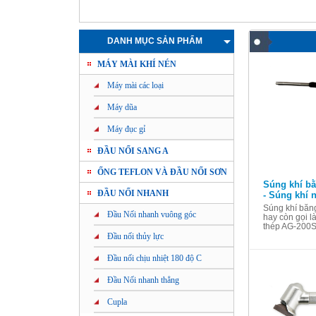
DANH MỤC SẢN PHẨM
MÁY MÀI KHÍ NÉN
Máy mài các loại
Máy dũa
Máy đục gỉ
ĐẦU NỐI SANG A
ỐNG TEFLON VÀ ĐẦU NỐI SƠN
Súng khí b
ĐẦU NỐI NHANH
- Súng khí 
Súng khí bằn
Đầu Nối nhanh vuông góc
hay còn gọi l
thép AG-200S 
Đầu nối thủy lực
Đầu nối chịu nhiệt 180 độ C
Đầu Nối nhanh thẳng
Cupla