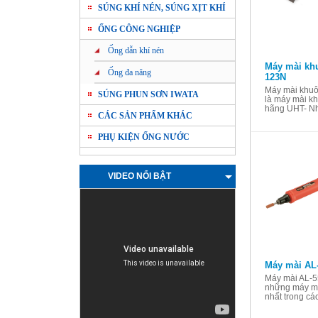
SÚNG KHÍ NÉN, SÚNG XỊT KHÍ
ỐNG CÔNG NGHIỆP
Ống dẫn khí nén
Máy mài kh
Ống đa năng
123N
Máy mài khu
SÚNG PHUN SƠN IWATA
là máy mài kh
hãng UHT- Nhậ
CÁC SẢN PHẨM KHÁC
PHỤ KIỆN ỐNG NƯỚC
VIDEO NỔI BẬT
Máy mài AL
Máy mài AL-55
những máy mà
nhất trong các