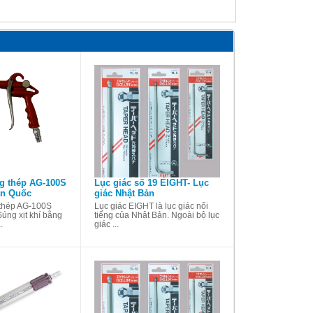
g thép AG-100S
Lục giác số 19 EIGHT- Lục
àn Quốc
giác Nhật Bản
 thép AG-100S
Lục giác EIGHT là lục giác nổi
Súng xịt khí bằng
tiếng của Nhật Bản. Ngoài bộ lục
.
giác ...