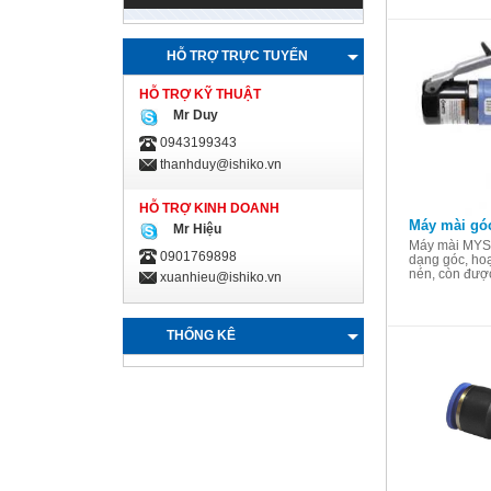
HỖ TRỢ TRỰC TUYẾN
HỖ TRỢ KỸ THUẬT
Mr Duy
0943199343
thanhduy@ishiko.vn
HỖ TRỢ KINH DOANH
Máy mài gó
Mr Hiệu
Máy mài MYS-
0901769898
dạng góc, ho
nén, còn được 
xuanhieu@ishiko.vn
THỐNG KÊ