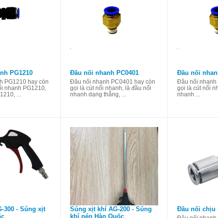
anh PG1210
Đầu nối nhanh PC0401
Đầu nối nha
h PG1210 hay còn
Đầu nối nhanh PC0401 hay còn
Đầu nối nhanh
nối nhanh PG1210,
gọi là cút nối nhanh, là đầu nối
gọi là cút nối n
210, ...
nhanh dạng thẳng, ...
nhanh ...
-300 - Súng xịt
Súng xịt khí AG-200 - Súng
Đầu nối chịu
ốc
khí nén Hàn Quốc