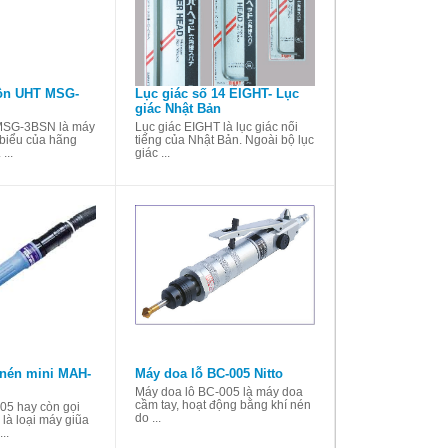
ôn UHT MSG-
Lục giác số 14 EIGHT- Lục
giác Nhật Bản
MSG-3BSN là máy
Lục giác EIGHT là lục giác nổi
 biểu của hãng
tiếng của Nhật Bản. Ngoài bộ lục
...
giác ...
 nén mini MAH-
Máy doa lỗ BC-005 Nitto
Máy doa lỗ BC-005 là máy doa
cầm tay, hoạt động bằng khí nén
05 hay còn gọi
do ...
 là loại máy giũa
..