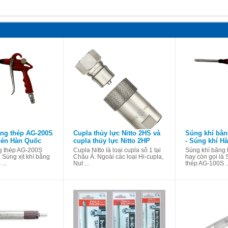
ằng thép AG-200S
Cupla thủy lực Nitto 2HS và
Súng khí bằn
nén Hàn Quốc
cupla thủy lực Nitto 2HP
- Súng khí H
g thép AG-200S
Cupla Nitto là loại cupla số 1 tại
Súng khí bằng
à Súng xịt khí bằng
Châu Á. Ngoài các loại Hi-cupla,
hay còn gọi là 
...
Nut ...
thép AG-100S ..