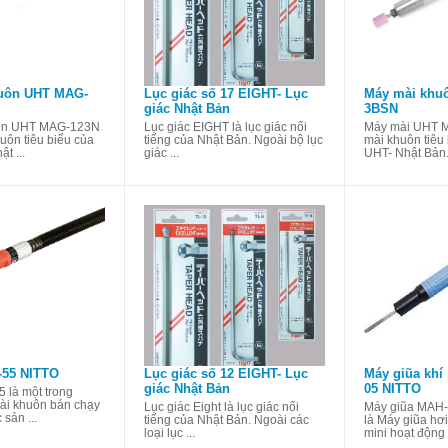
uôn UHT MAG-
Lục giác số 17 EIGHT- Lục
Máy mài khu
giác Nhật Bản
3BSN
ôn UHT MAG-123N
Lục giác EIGHT là lục giác nổi
Máy mài UHT 
uôn tiêu biểu của
tiếng của Nhật Bản. Ngoài bộ lục
mài khuôn tiêu
t ...
giác ...
UHT- Nhật Bản. 
-55 NITTO
Lục giác số 12 EIGHT- Lục
Máy giũa khí
giác Nhật Bản
05 NITTO
 là một trong
i khuôn bán chạy
Lục giác Eight là lục giác nổi
Máy giũa MAH-
 sản ...
tiếng của Nhật Bản. Ngoài các
là Máy giũa hơi
loại lục ...
mini hoạt động .